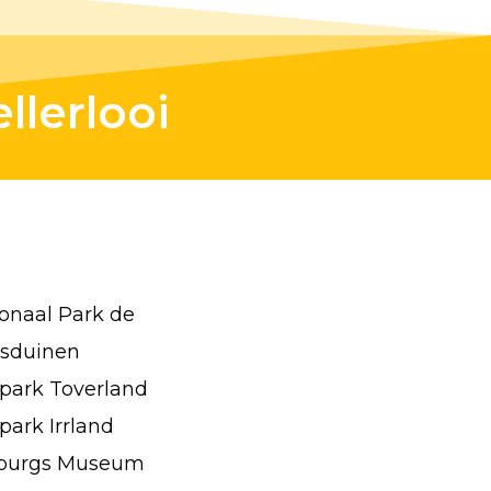
llerlooi
onaal Park de
sduinen
park Toverland
park Irrland
burgs Museum