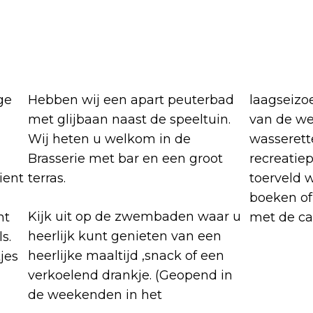
ge
Hebben wij een apart peuterbad
laagseizo
met glijbaan naast de speeltuin.
van de we
Wij heten u welkom in de
wasserette
n
Brasserie met bar en een groot
recreatie
ient
terras.
toerveld 
boeken of
Kijk uit op de zwembaden waar u
ht
met de car
heerlijk kunt genieten van een
s.
heerlijke maaltijd ,snack of een
jes
verkoelend drankje. (Geopend in
de weekenden in het