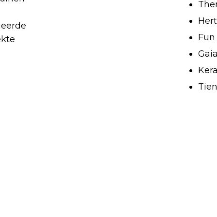
The
Hert
ieerde
Fun 
ekte
Gai
Ker
Tie