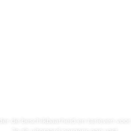
Boek jouw verblijf
der de beschikbaarheid en tarieven voor
Je zit uiteraard nergens aan vast.