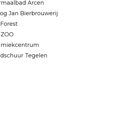
rmaalbad Arcen
og Jan Bierbrouwerij
Forest
aZOO
amiekcentrum
ndschuur Tegelen