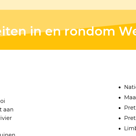
eiten in en rondom We
Nati
Maa
oi
Pret
st aan
ivier
Pret
Lim
duinen